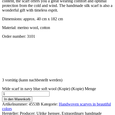
content, the scarf offers you a great wearing comfort and optimal
protection from the cold and wind. The handmade silk scarf is also a
wonderful gift with timeless esprit.
Dimensions: approx. 40 cm x 182 cm
Material: merino wool, cotton
Order number: 3101
3 vorrätig (kann nachbestellt werden)
Wide scarf in navy blue soft wool (Kopie) (Kopie) Menge
In den Warenkorb
Artikelnummer:
4553B
Kategorie:
Handwoven scarves in beautiful
colors
Hersteller:
Producer: Ulrike Isensee, Extraordinary handmade